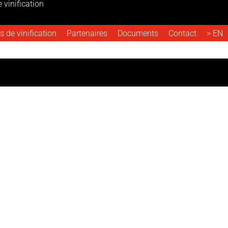
 vinification
s de vinification
Partenaires
Documents
Contact
> EN