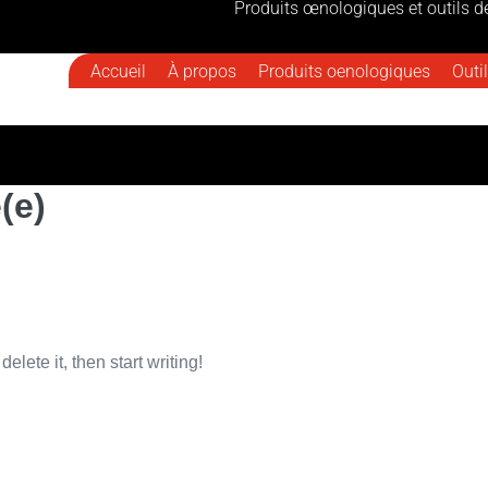
Produits œnologiques et outils de
Accueil
À propos
Produits oenologiques
Outil
(e)
elete it, then start writing!